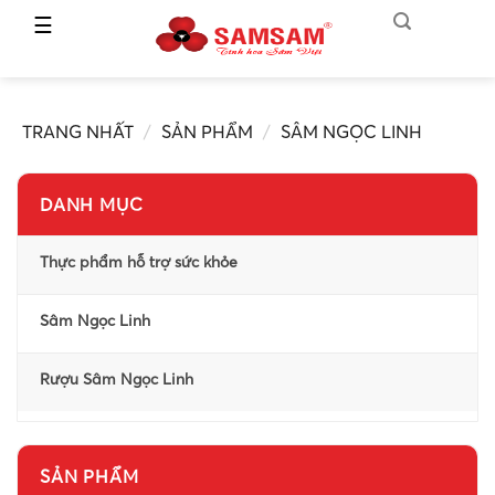
☰
TRANG
CHỦ
TRANG NHẤT
SẢN PHẨM
SÂM NGỌC LINH
GIỚI
THIỆU
DANH MỤC
SẢN
PHẨM
Thực phẩm hỗ trợ sức khỏe
HỆ
Sâm Ngọc Linh
THỐNG
PHÂN
PHỐI
Rượu Sâm Ngọc Linh
CẨM
NANG
SÂM
SẢN PHẨM
NGỌC