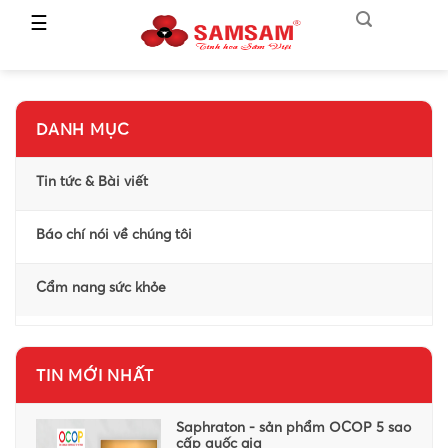
☰
TRANG
CHỦ
DANH MỤC
GIỚI
THIỆU
Tin tức & Bài viết
SẢN
PHẨM
Báo chí nói về chúng tôi
HỆ
Cẩm nang sức khỏe
THỐNG
PHÂN
PHỐI
TIN MỚI NHẤT
CẨM
NANG
SÂM
Saphraton - sản phẩm OCOP 5 sao
NGỌC
cấp quốc gia