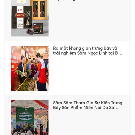
LINH
TIN
TỨC
LIÊN
HỆ
Ra mắt không gian trưng bày và
trải nghiệm Sâm Ngọc Linh tại Đà
Nẵng
Sâm Sâm Tham Gia Sự Kiện Trưng
Bày Sản Phẩm Miền Núi Do Sở
Công Thương Quảng Nam Tổ Chức
Tại Hà Nội